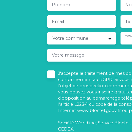
Prénom
N
Email
Té
Vous
Votre commune
-
Votre message
J'accepte le traitement de mes d
conformément au RGPD. Si vous ne
l'objet de prospection commercial
vous pouvez vous inscrire gratuitem
d'opposition au démarchage télé
l'article L223-1 du code de la cons
Internet www.bloctel.gouv.fr ou pa
Société Worldline, Service Bloctel,
CEDEX.