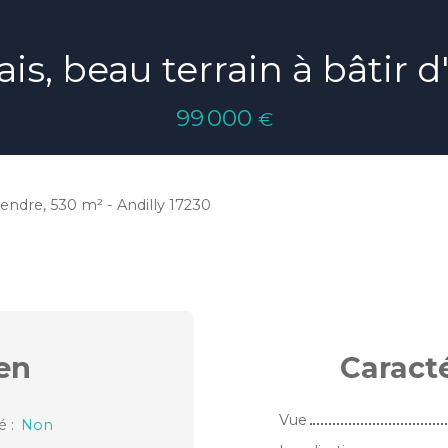
ais, beau terrain à bâtir 
99 000
€
vendre, 530 m² - Andilly 17230
en
Caract
Vue
sé
:
Non