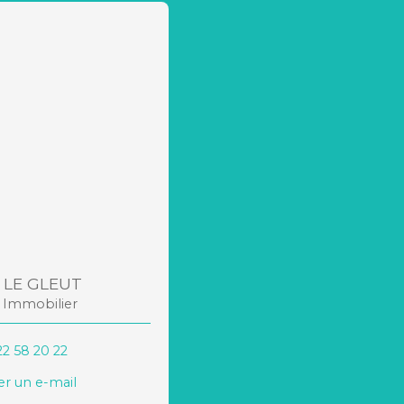
 LE GLEUT
r Immobilier
22 58 20 22
r un e-mail