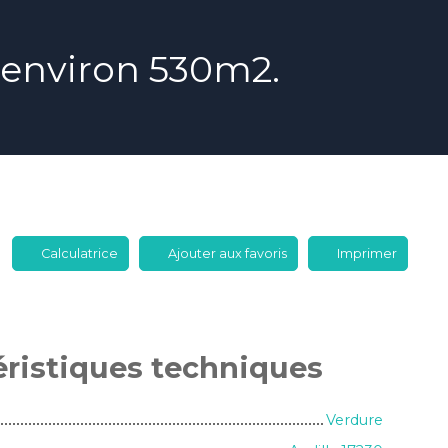
d'environ 530m2.
Calculatrice
Ajouter aux favoris
Imprimer
éristiques
techniques
Verdure