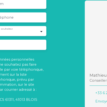
om
léphone
 souhaitez
onnées personnelles
 souhaitez pas faire
e par voie téléphonique,
ent sur la liste
Mathieu
phonique, prévu par
Conseille
ommation, sur le site
r courrier adressé à :
+33 6 
 CS 61311, 41013 BLOIS
Envoye