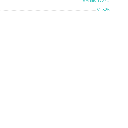
Andilly 17230
VT325