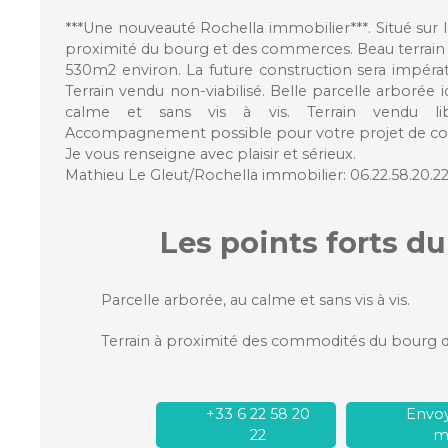
***Une nouveauté Rochella immobilier***. Situé sur 
proximité du bourg et des commerces. Beau terrain à
530m2 environ. La future construction sera impéra
Terrain vendu non-viabilisé. Belle parcelle arborée
calme et sans vis à vis. Terrain vendu lib
Accompagnement possible pour votre projet de con
Je vous renseigne avec plaisir et sérieux.
Mathieu Le Gleut/Rochella immobilier: 06.22.58.20.22
Les points forts
du
Parcelle arborée, au calme et sans vis à vis.
Terrain à proximité des commodités du bourg d'
+33 6 22 58 20
Envoy
22
ma