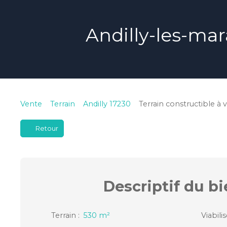
Andilly-les-mar
Vente
Terrain
Andilly 17230
Terrain constructible à 
Retour
Descriptif
du bi
Terrain
:
530
m²
Viabili