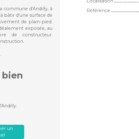
Localisation
la commune d'Andilly, à
Référence
 bâtir d'une surface de
tivement de plain-pied.
 idéalement exposée, au
re de constructeur.
struction.
.
 bien
Andilly.
er un
il