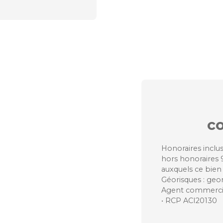
c
Honoraires inclus
hors honoraires 9
auxquels ce bien 
Géorisques : geor
Agent commercial
• RCP ACI20130