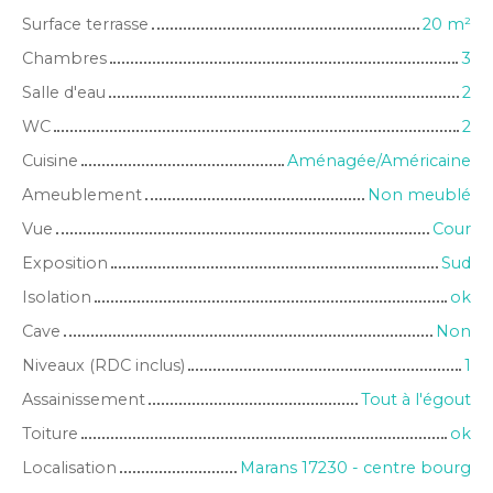
Surface terrasse
20
m²
Chambres
3
Salle d'eau
2
WC
2
Cuisine
Aménagée/Américaine
Ameublement
Non meublé
Vue
Cour
Exposition
Sud
Isolation
ok
Cave
Non
Niveaux (RDC inclus)
1
Assainissement
Tout à l'égout
Toiture
ok
Localisation
Marans 17230 - centre bourg