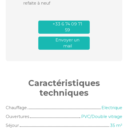
refaite à neuf
+33 6 74 09 71
59
Envoyer un
mail
Caractéristiques
techniques
Chauffage
Electrique
Ouvertures
PVC/Double vitrage
Séjour
35
m²