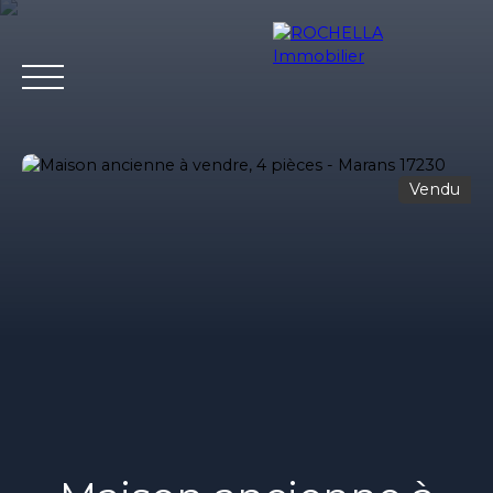
Vendu
Acheter
Vendre
Louer
Rochella
Nos conseil
Estimation