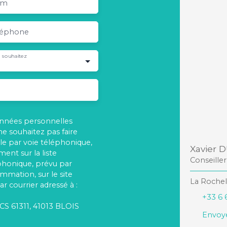
om
léphone
 souhaitez
onnées personnelles
 souhaitez pas faire
e par voie téléphonique,
Xavier 
ent sur la liste
Conseille
phonique, prévu par
ommation, sur le site
La Rochel
r courrier adressé à :
+33 6 
 CS 61311, 41013 BLOIS
Envoye