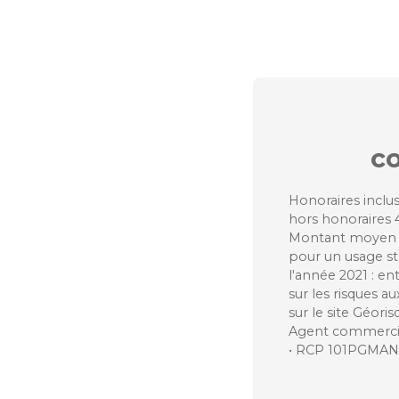
c
Honoraires inclus
hors honoraires 
Montant moyen e
pour un usage sta
l'année 2021 : en
sur les risques a
sur le site Géoris
Agent commercial
• RCP 101PGMA