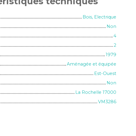
éristiques
techniques
Bois, Electrique
Non
4
2
1979
Aménagée et équipée
Est-Ouest
Non
La Rochelle 17000
VM3286