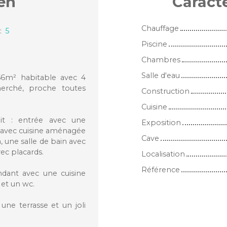
en
Caract
Chauffage
:
5
Piscine
Chambres
Salle d'eau
56m² habitable avec 4
erché, proche toutes
Construction
Cuisine
t : entrée avec une
Exposition
n avec cuisine aménagée
Cave
, une salle de bain avec
ec placards.
Localisation
Référence
dant avec une cuisine
et un wc.
une terrasse et un joli