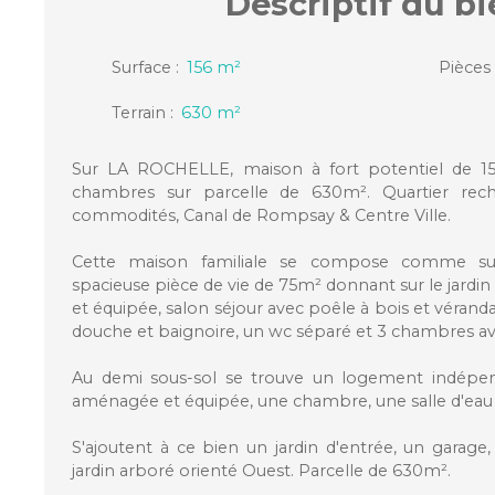
Descriptif
du bi
Surface
:
156
m²
Pièces
Terrain
:
630
m²
Sur LA ROCHELLE, maison à fort potentiel de 1
chambres sur parcelle de 630m². Quartier rech
commodités, Canal de Rompsay & Centre Ville.
Cette maison familiale se compose comme sui
spacieuse pièce de vie de 75m² donnant sur le jardi
et équipée, salon séjour avec poêle à bois et véranda
douche et baignoire, un wc séparé et 3 chambres av
Au demi sous-sol se trouve un logement indépen
aménagée et équipée, une chambre, une salle d'eau 
S'ajoutent à ce bien un jardin d'entrée, un garage, 
jardin arboré orienté Ouest. Parcelle de 630m².