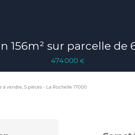
n 156m² sur parcelle de
474 000
€
e à vendre, 5 pièces - La Rochelle 17000