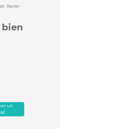
é. Xavier
 bien
er un
il