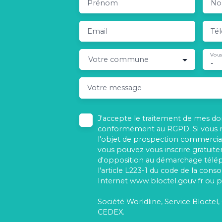
Prénom
N
Email
Té
Vous
Votre commune
-
Votre message
J'accepte le traitement de mes d
conformément au RGPD. Si vous ne
l'objet de prospection commercial
vous pouvez vous inscrire gratuitem
d'opposition au démarchage télé
l'article L223-1 du code de la cons
Internet www.bloctel.gouv.fr ou pa
Société Worldline, Service Bloctel,
CEDEX.