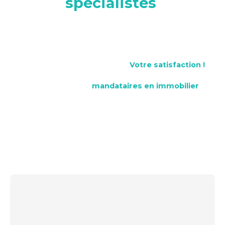
spécialistes
,
à votre écoute
Voici les visages des passionné(e)s qui vont vous
accompagner ! Des indépendant(e)s au service d'un
collectif, avec la même mission :
Votre satisfaction !
En tant que réseau de
mandataires en immobilier
en
Charente-Maritime, nous mettons l'accent sur la qualité
des services et l'expertise locale. Notre équipe de
professionnels dévoués travaille sans relâche pour offrir
les meilleurs conseils et solutions immobilières, adaptés
aux besoins individuels de chaque client.