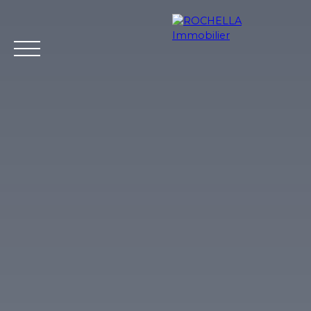
Acheter
Vendre
Louer
Rochella
Nos conseil
Estimation