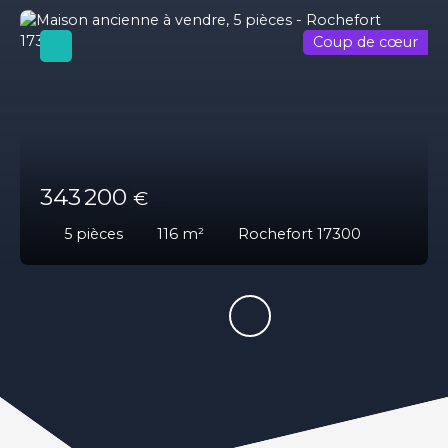
Coup de cœur
343 200
€
5
pièces
116
m²
Rochefort 17300