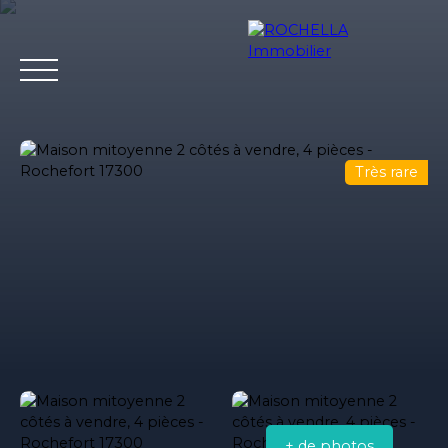
Très rare
Acheter
Vendre
Louer
Rochella
Nos conseil
Estimation
+ de photos