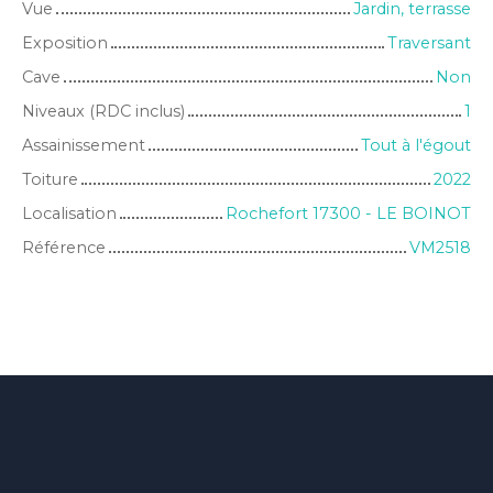
Vue
Jardin, terrasse
Exposition
Traversant
Cave
Non
Niveaux (RDC inclus)
1
Assainissement
Tout à l'égout
Toiture
2022
Localisation
Rochefort 17300 - LE BOINOT
Référence
VM2518