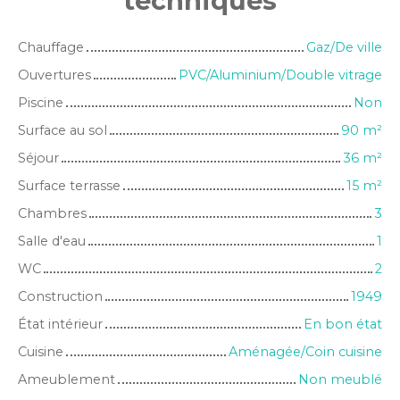
techniques
Chauffage
Gaz/De ville
Ouvertures
PVC/Aluminium/Double vitrage
Piscine
Non
Surface au sol
90
m²
Séjour
36
m²
Surface terrasse
15
m²
Chambres
3
Salle d'eau
1
WC
2
Construction
1949
État intérieur
En bon état
Cuisine
Aménagée/Coin cuisine
Ameublement
Non meublé