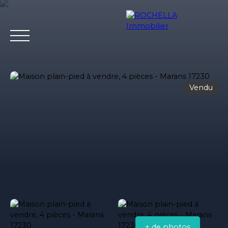
Vendu
Acheter
Vendre
Louer
Rochella
Nos conseil
Estimation
+ de photos