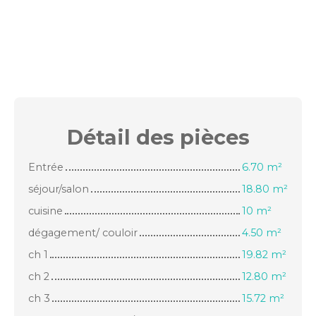
Détail des
pièces
Entrée
6.70 m²
séjour/salon
18.80 m²
cuisine
10 m²
dégagement/ couloir
4.50 m²
ch 1
19.82 m²
ch 2
12.80 m²
ch 3
15.72 m²