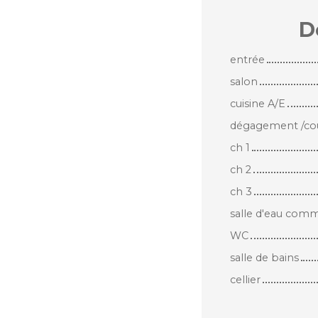
D
entrée
salon
cuisine A/E
dégagement /cou
ch 1
ch 2
ch 3
salle d'eau comm
WC
salle de bains
cellier