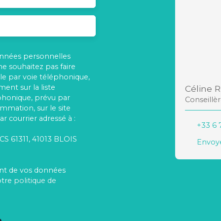
onnées personnelles
 souhaitez pas faire
e par voie téléphonique,
ent sur la liste
Céline 
phonique, prévu par
Conseillè
ommation, sur le site
r courrier adressé à :
+33 6 
 CS 61311, 41013 BLOIS
Envoye
ment de vos données
otre
politique de