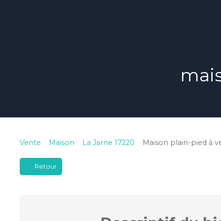
mais
Vente
Maison
La Jarne 17220
Maison plain-pied à ve
Retour