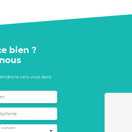
ce bien ?
-nous
viendrons vers vous dans
om
léphone
 souhaitez