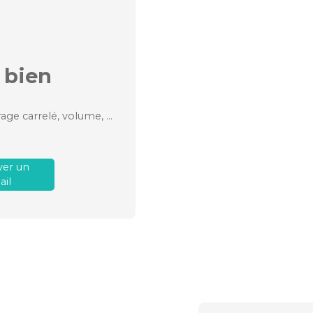
 bien
emplacement, très belle cuisine aménagée, garage carrelé, volume, maison bien entretenue
er un
il