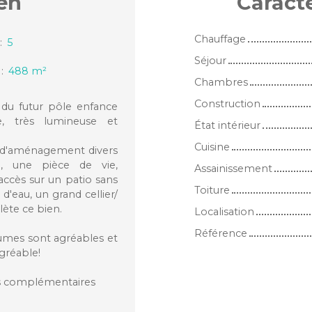
en
Caract
Chauffage
:
5
Séjour
:
488
m²
Chambres
Construction
du futur pôle enfance
ue, très lumineuse et
État intérieur
Cuisine
té d'aménagement divers
, une pièce de vie,
Assainissement
accès sur un patio sans
Toiture
 d'eau, un grand cellier/
lète ce bien.
Localisation
Référence
lumes sont agréables et
gréable!
ons complémentaires