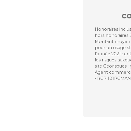
c
Honoraires inclus
hors honoraires 
Montant moyen e
pour un usage sta
l'année 2021 : en
les risques auxqu
site Géorisques :
Agent commercial
• RCP 101PGMA