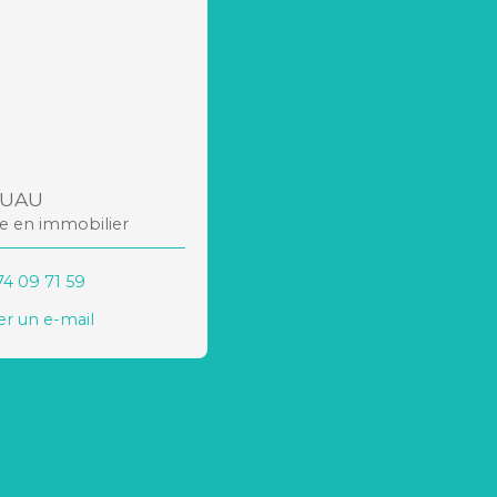
RUAU
re en immobilier
74 09 71 59
r un e-mail