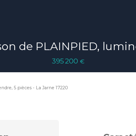
on de PLAINPIED, lumi
395 200
€
ndre, 5 pièces - La Jarne 17220