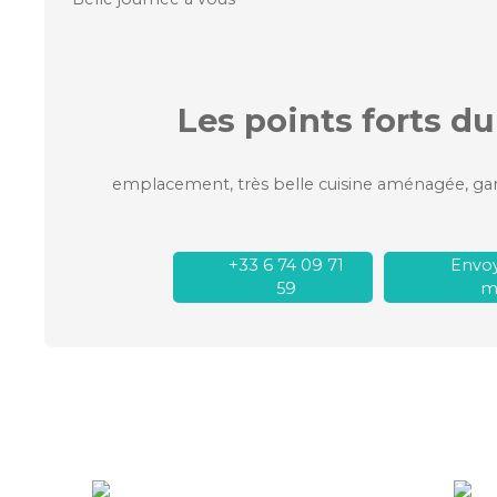
Les points forts
du
+33 6 74 09 71
Envoy
59
ma