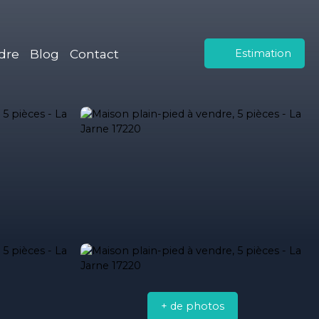
dre
Blog
Contact
Estimation
+ de photos