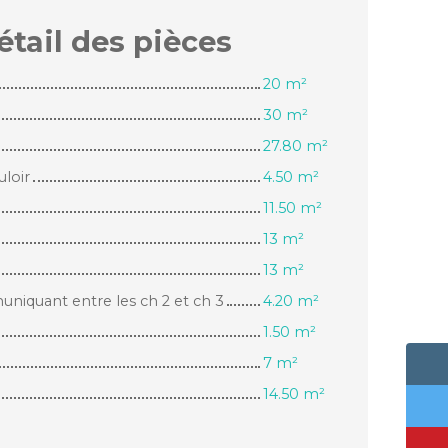
étail des
pièces
20 m²
30 m²
27.80 m²
loir
4.50 m²
11.50 m²
13 m²
13 m²
uniquant entre les ch 2 et ch 3
4.20 m²
1.50 m²
7 m²
14.50 m²