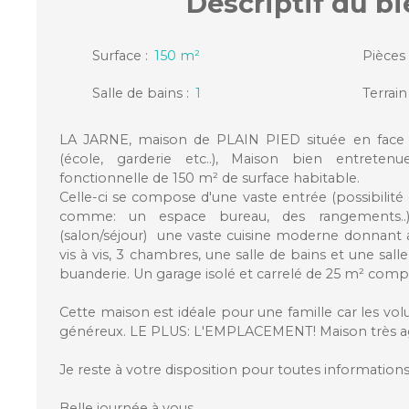
Descriptif
du bi
Surface
:
150
m²
Pièces
Salle de bains
:
1
Terrain
LA JARNE, maison de PLAIN PIED située en face 
(école, garderie etc..), Maison bien entreten
fonctionnelle de 150 m² de surface habitable.
Celle-ci se compose d'une vaste entrée (possibili
comme: un espace bureau, des rangements..)
(salon/séjour) une vaste cuisine moderne donnant 
vis à vis, 3 chambres, une salle de bains et une salle
buanderie. Un garage isolé et carrelé de 25 m² comp
Cette maison est idéale pour une famille car les vo
généreux. LE PLUS: L'EMPLACEMENT! Maison très a
Je reste à votre disposition pour toutes informati
Belle journée à vous